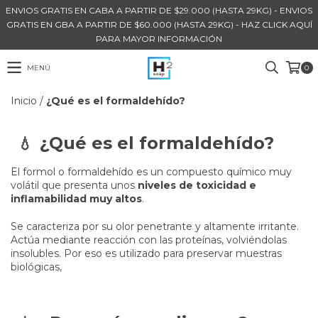
ENVIOS GRATIS EN CABA A PARTIR DE $29.000 (HASTA 29KG) - ENVIOS
GRATIS EN GBA A PARTIR DE $60.000 (HASTA 29KG) - HAZ CLICK AQUÍ
PARA MAYOR INFORMACIÓN
MENÚ
0
Inicio
/
¿Qué es el formaldehído?
¿Qué es el formaldehído?
💧
El formol o formaldehído es un compuesto químico muy
volátil que presenta unos
niveles de toxicidad e
inflamabilidad muy altos
.
Se caracteriza por su olor penetrante y altamente irritante.
Actúa mediante reacción con las proteínas, volviéndolas
insolubles. Por eso es utilizado para preservar muestras
biológicas,