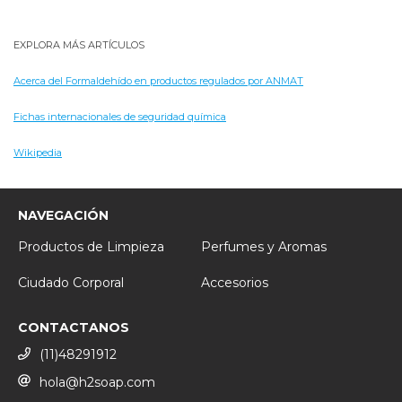
EXPLORA MÁS ARTÍCULOS
Acerca del Formaldehído en productos regulados por ANMAT
Fichas internacionales de seguridad química
Wikipedia
NAVEGACIÓN
Productos de Limpieza
Perfumes y Aromas
Ciudado Corporal
Accesorios
CONTACTANOS
(11)48291912
hola@h2soap.com