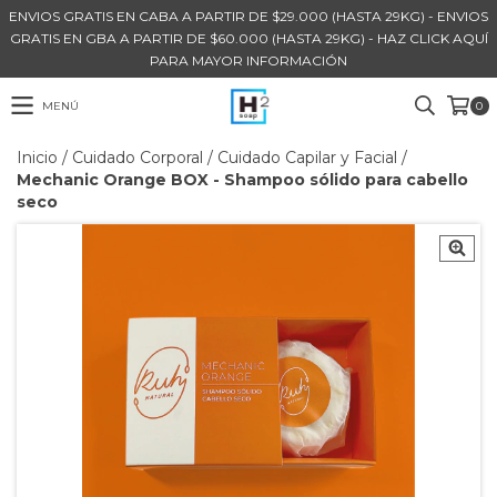
ENVIOS GRATIS EN CABA A PARTIR DE $29.000 (HASTA 29KG) - ENVIOS
GRATIS EN GBA A PARTIR DE $60.000 (HASTA 29KG) - HAZ CLICK AQUÍ
PARA MAYOR INFORMACIÓN
MENÚ
0
Inicio
/
Cuidado Corporal
/
Cuidado Capilar y Facial
/
Mechanic Orange BOX - Shampoo sólido para cabello
seco