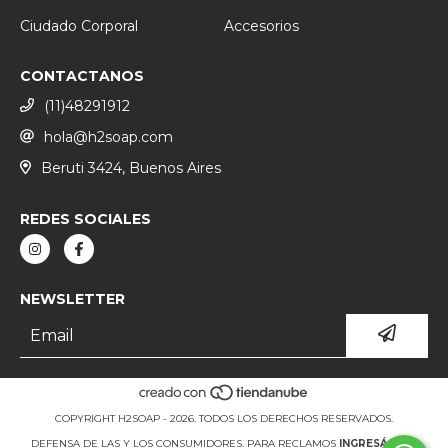
Ciudado Corporal
Accesorios
CONTACTANOS
(11)48291912
hola@h2soap.com
Beruti 3424, Buenos Aires
REDES SOCIALES
NEWSLETTER
COPYRIGHT H2SOAP - 2026. TODOS LOS DERECHOS RESERVADOS.
DEFENSA DE LAS Y LOS CONSUMIDORES. PARA RECLAMOS
INGRESÁ ACÁ.